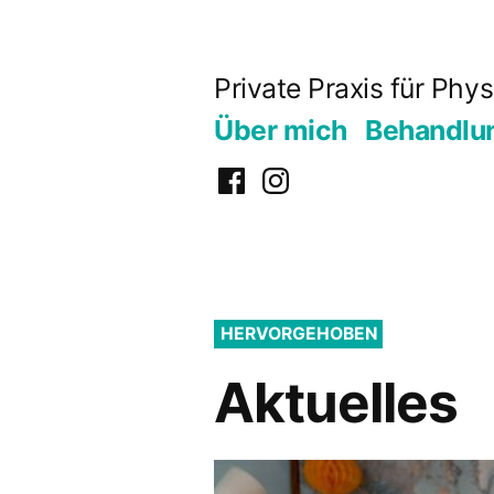
Zum
Inhalt
Private Praxis für Phy
springen
Über mich
Behandlu
Facebook
Instagram
HERVORGEHOBEN
Aktuelles