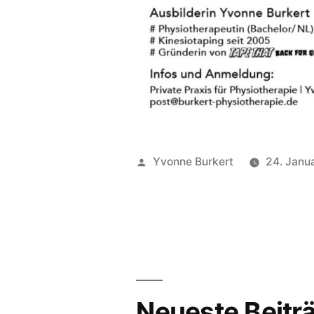
Veröffentlicht
Yvonne Burkert
24. Janu
von
Neueste Beitr